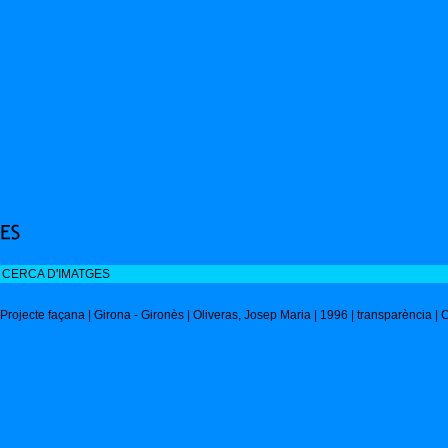
 CERCA D'IMATGES
rojecte façana | Girona - Gironès | Oliveras, Josep Maria | 1996 | transparència | 