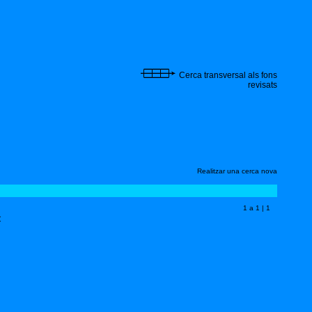
Cerca transversal als fons
revisats
Realitzar una cerca nova
1 a 1 | 1
C